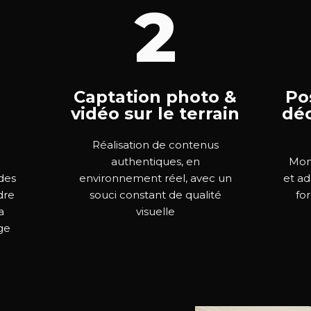
2
Captation photo &
Po
vidéo sur le terrain
déc
Réalisation de contenus
authentiques, en
Mont
 des
environnement réel, avec un
et ad
dre
souci constant de qualité
for
a
visuelle
ge