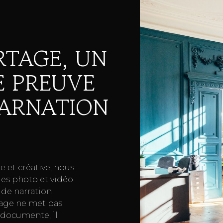
RTAGE, UN
E PREUVE
CARNATION
e et créative, nous
es photo et vidéo
de narration
tage ne met pas
 documente, il