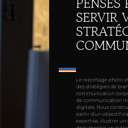
PENSÉS
SERVIR 
STRATÉG
COMMUN
Le reportage photo et
des stratégies de bra
communication corpo
de communication int
digitale. Nous constr
partir d’un objectif cla
expertise, illustrer un 
documenter un événe