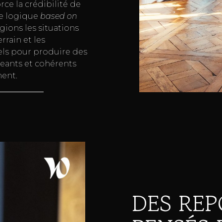
orce la crédibilité de
e logique
based on
égions les situations
errain et les
ls pour produire des
eants et cohérents
ent.
DES RE