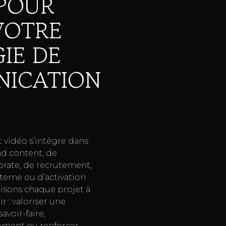
 POUR
VOTRE
IE DE
ICATION
 vidéo s’intègre dans
nd content, de
rate, de recrutement,
erne ou d’activation
uisons chaque projet à
ir : valoriser une
savoir-faire,
ment ou renforcer