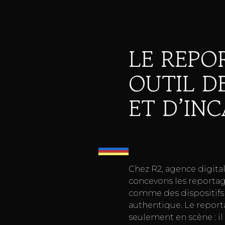
LE REPO
OUTIL D
ET D’IN
Chez R2, agence digital
concevons les reportag
comme des dispositifs 
authentique. Le repor
seulement en scène : il