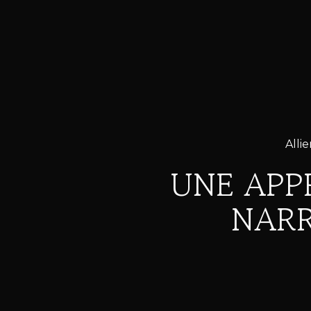
Alli
UNE APP
NARR